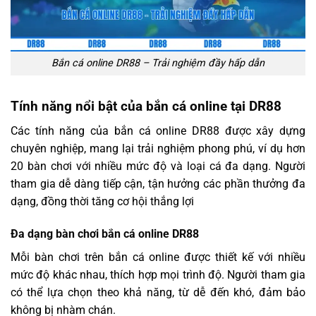
Bắn cá online DR88 – Trải nghiệm đầy hấp dẫn
Tính năng nổi bật của bắn cá online tại DR88
Các tính năng của bắn cá online DR88 được xây dựng
chuyên nghiệp, mang lại trải nghiệm phong phú, ví dụ hơn
20 bàn chơi với nhiều mức độ và loại cá đa dạng. Người
tham gia dễ dàng tiếp cận, tận hưởng các phần thưởng đa
dạng, đồng thời tăng cơ hội thắng lợi
Đa dạng bàn chơi bắn cá online DR88
Mỗi bàn chơi trên bắn cá online được thiết kế với nhiều
mức độ khác nhau, thích hợp mọi trình độ. Người tham gia
có thể lựa chọn theo khả năng, từ dễ đến khó, đảm bảo
không bị nhàm chán.