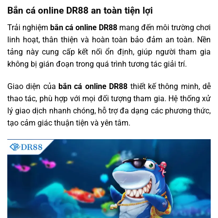
Bắn cá online DR88 an toàn tiện lợi
Trải nghiệm
bắn cá online DR88
mang đến môi trường chơi
linh hoạt, thân thiện và hoàn toàn bảo đảm an toàn. Nền
tảng này cung cấp kết nối ổn định, giúp người tham gia
không bị gián đoạn trong quá trình tương tác giải trí.
Giao diện của
bắn cá online DR88
thiết kế thông minh, dễ
thao tác, phù hợp với mọi đối tượng tham gia. Hệ thống xử
lý giao dịch nhanh chóng, hỗ trợ đa dạng các phương thức,
tạo cảm giác thuận tiện và yên tâm.