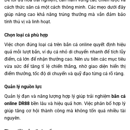
cách thức săn cá một cách thông minh. Các mẹo dưới đây
giúp nâng cao khả năng trúng thưởng mà vẫn đảm bảo
tính thú vị và linh hoạt.
Chọn loại cá phù hợp
Việc chọn đúng loại cá trên bắn cá online quyết định hiệu
quả mỗi lượt bắn, ví dụ cá nhỏ di chuyển nhanh để tích lũy
điểm, cá lớn để nhận thưởng cao. Nên ưu tiên các mục tiêu
vừa sức để tăng tỉ lệ chiến thắng, nhờ giao diện hiển thị
điểm thưởng, tốc độ di chuyển và quỹ đạo từng cá rõ ràng.
Quản lý nguồn lực
Quản lý đạn và năng lượng hợp lý giúp trải nghiệm
bắn cá
online DR88
bền lâu và hiệu quả hơn. Việc phân bổ hợp lý
giúp tăng cơ hội thành công mà không tốn quá nhiều tài
nguyên.