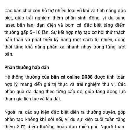
Các bàn chơi còn hỗ trợ nhiều loại vũ khí và tính năng đặc
biệt, giúp trải nghiệm thêm phần sinh động, ví dụ súng
laser, bắn lan, đạn điện và bom cá đặc biệt tăng điểm
thưởng gấp 5–10 lần. Sự kết hợp này tạo cơ hội thử thách
bản thân và phát triển kỹ năng một cách tự nhiên, đồng
thời tăng khả năng phản xạ nhanh nhạy trong từng lượt
bắn.
Phần thưởng hấp dẫn
Hệ thống thưởng của
bắn cá online DR88
được tính toán
hợp lý, mang đến giá trị thực và trải nghiệm thú vị. Các
phần quà đa dạng theo từng cấp độ, giúp tăng động lực
tham gia liên tục và lâu dài.
Ngoài ra, các sự kiện đặc biệt diễn ra thường xuyên, góp
phần tạo không khí sôi nổi, ví dụ sự kiện cuối tuần tặng
thêm 20% điểm thưởng hoặc đạn miễn phí. Người tham