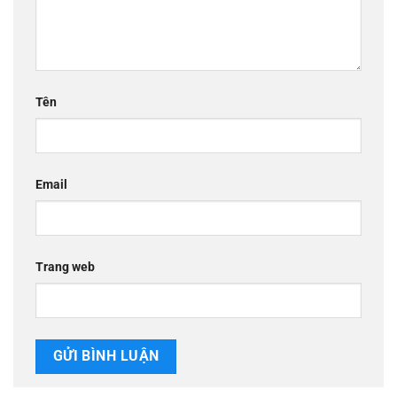
Tên
Email
Trang web