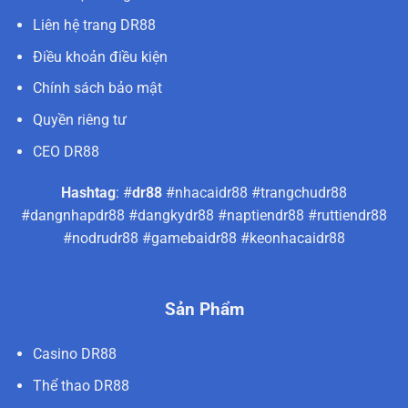
Liên hệ trang DR88
Điều khoản điều kiện
Chính sách bảo mật
Quyền riêng tư
CEO DR88
Hashtag
: #
dr88
#nhacaidr88 #trangchudr88
#dangnhapdr88 #dangkydr88 #naptiendr88 #ruttiendr88
#nodrudr88 #gamebaidr88 #keonhacaidr88
Sản Phẩm
Casino DR88
Thể thao DR88