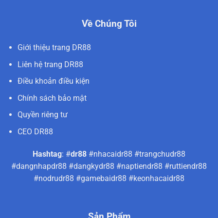
Về Chúng Tôi
Giới thiệu trang DR88
Liên hệ trang DR88
Điều khoản điều kiện
Chính sách bảo mật
Quyền riêng tư
CEO DR88
Hashtag
: #
dr88
#nhacaidr88 #trangchudr88
#dangnhapdr88 #dangkydr88 #naptiendr88 #ruttiendr88
#nodrudr88 #gamebaidr88 #keonhacaidr88
Sản Phẩm