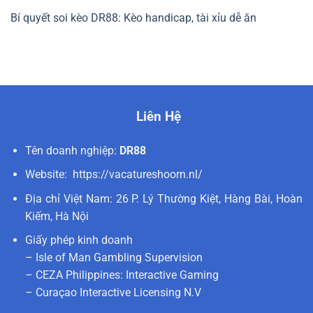
Bí quyết soi kèo DR88: Kèo handicap, tài xỉu dễ ăn
Liên Hệ
Tên doanh nghiệp:
DR88
Website:
https://vacatureshoorn.nl/
Địa chỉ Việt Nam:
26 P. Lý Thường Kiệt, Hàng Bài, Hoàn
Kiếm, Hà Nội
Giấy phép kinh doanh
– Isle of Man Gambling Supervision
– CEZA Philippines: Interactive Gaming
– Curaçao Interactive Licensing N.V