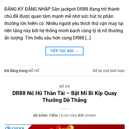
ĐĂNG KÝ ĐĂNG NHẬP Săn jackpot DR88 đang trở thành
chủ đề được quan tâm mạnh mẽ nhờ sức hút từ phần
thưởng lớn hiếm có. Nhiều người yêu thích thử vận may tại
nền tảng này bởi hệ thống minh bạch cùng tỷ lệ nổ thưởng
ấn tượng. Tìm hiểu sâu hơn cùng DR88 […]
TIẾP TỤC ĐỌC
→
Đã đăng trong
NỔ HŨ
Để lại một bình luận
NỔ HŨ
DR88 Nổ Hũ Thần Tài – Bật Mí Bí Kíp Quay
Thưởng Dễ Thắng
ĐÃ ĐĂNG TRÊN
15/03/2026
BỞI
ADMIN