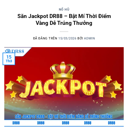
NỔ HŨ
Săn Jackpot DR88 – Bật Mí Thời Điểm
Vàng Dễ Trúng Thưởng
ĐÃ ĐĂNG TRÊN
15/03/2026
BỞI
ADMIN
15
Th3