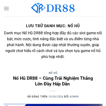
Chuyển
đến
nội
dung
LƯU TRỮ DANH MỤC:
NỔ HŨ
Danh mục Nổ Hũ DR88 tổng hợp đầy đủ các slot game nổi
bật, mức cược, tính năng đặc biệt và ưu điểm từng nhà
phát hành. Nội dung được cập nhật thường xuyên, giúp
người chơi hiểu rõ cách chơi và lựa chọn tựa game nổ hũ
phù hợp nhất.
NỔ HŨ
Nổ Hũ DR88 – Cùng Trải Nghiệm Thắng
Lớn Đầy Hấp Dẫn
ĐÃ ĐĂNG TRÊN
15/03/2026
BỞI
ADMIN