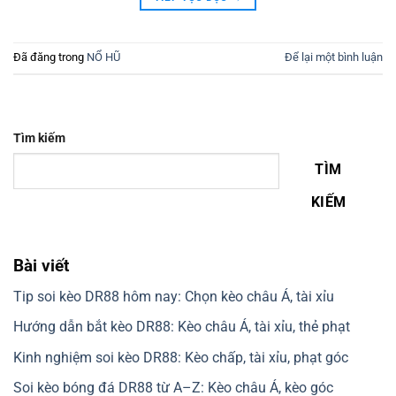
Đã đăng trong
NỔ HŨ
Để lại một bình luận
Tìm kiếm
TÌM
KIẾM
Bài viết
Tip soi kèo DR88 hôm nay: Chọn kèo châu Á, tài xỉu
Hướng dẫn bắt kèo DR88: Kèo châu Á, tài xỉu, thẻ phạt
Kinh nghiệm soi kèo DR88: Kèo chấp, tài xỉu, phạt góc
Soi kèo bóng đá DR88 từ A–Z: Kèo châu Á, kèo góc