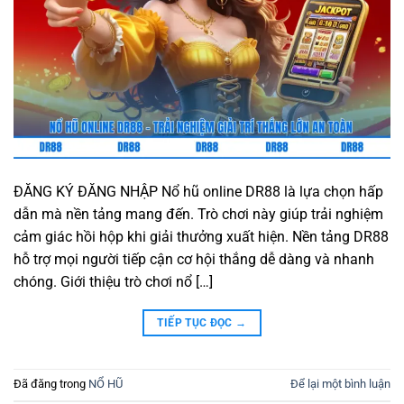
ĐĂNG KÝ ĐĂNG NHẬP Nổ hũ online DR88 là lựa chọn hấp
dẫn mà nền tảng mang đến. Trò chơi này giúp trải nghiệm
cảm giác hồi hộp khi giải thưởng xuất hiện. Nền tảng DR88
hỗ trợ mọi người tiếp cận cơ hội thắng dễ dàng và nhanh
chóng. Giới thiệu trò chơi nổ […]
TIẾP TỤC ĐỌC
→
Đã đăng trong
NỔ HŨ
Để lại một bình luận