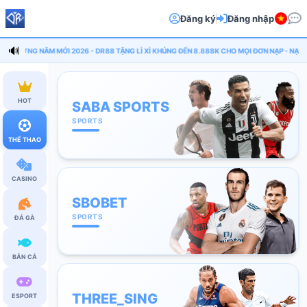
Đăng ký
Đăng nhập
🔊
🏮
🏮
HÚC MỪNG NĂM MỚI 2026 - DR88 TẶNG LÌ XÌ KHỦNG ĐẾN 8.888K CHO MỌI ĐƠN NẠP - NẠP R
HOT
SABA SPORTS
SPORTS
THỂ THAO
CASINO
SBOBET
SPORTS
ĐÁ GÀ
BẮN CÁ
THREE_SING
ESPORT