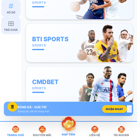
SPORTS
XỔ SỐ
TRÒ CHƠI
BTI SPORTS
SPORTS
CMDBET
SPORTS
🧧
BÓNG ĐÁ - GIẢI TRÍ
NHẬN NGAY
Tương tác, tất cả trong một
NẠP TIỀN
TRANG CHỦ
KHUYẾN MÃI
LIÊN HỆ
TÀI KHOẢN