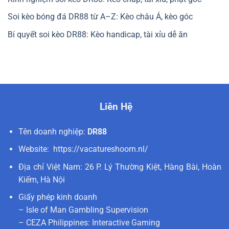
Soi kèo bóng đá DR88 từ A–Z: Kèo châu Á, kèo góc
Bí quyết soi kèo DR88: Kèo handicap, tài xỉu dễ ăn
Liên Hệ
Tên doanh nghiệp:
DR88
Website:
https://vacatureshoorn.nl/
Địa chỉ Việt Nam:
26 P. Lý Thường Kiệt, Hàng Bài, Hoàn
Kiếm, Hà Nội
Giấy phép kinh doanh
– Isle of Man Gambling Supervision
– CEZA Philippines: Interactive Gaming