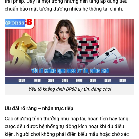
trái phép. Đây là một trong những nền tảng áp dụng tiêu
chuẩn bảo mật tương đương nhiều hệ thống tài chính.
Yếu tố khẳng định DR88 uy tín, đáng chơi
Ưu đãi rõ ràng – nhận trực tiếp
Các chương trình thưởng như nạp lại, hoàn tiền hay tặng
cược đều được hệ thống tự động kích hoạt khi đủ điều
kiện. Người chơi không phải điền biểu mẫu hoặc chờ xác