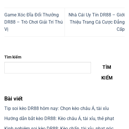
Game Xóc Đĩa Đổi Thưởng
Nhà Cái Uy Tín DR88 – Giới
DR88 – Trò Chơi Giải Trí Thú
Thiệu Trang Cá Cược Đẳng
Vị
Cấp
Tìm kiếm
TÌM
KIẾM
Bài viết
Tip soi kèo DR88 hôm nay: Chọn kèo châu Á, tài xỉu
Hướng dẫn bắt kèo DR88: Kèo châu Á, tài xỉu, thẻ phạt
Kinh nghiệm soi kèo DR88: Kèo chấp, tài xỉu, phạt góc