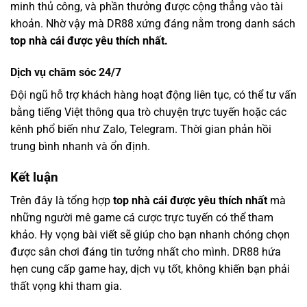
minh thủ công, và phần thưởng được cộng thẳng vào tài
khoản. Nhờ vậy mà DR88 xứng đáng nằm trong danh sách
top nhà cái được yêu thích nhất.
Dịch vụ chăm sóc 24/7
Đội ngũ hỗ trợ khách hàng hoạt động liên tục, có thể tư vấn
bằng tiếng Việt thông qua trò chuyện trực tuyến hoặc các
kênh phổ biến như Zalo, Telegram. Thời gian phản hồi
trung bình nhanh và ổn định.
Kết luận
Trên đây là tổng hợp
top nhà cái được yêu thích nhất
mà
những người mê game cá cược trực tuyến có thể tham
khảo. Hy vọng bài viết sẽ giúp cho bạn nhanh chóng chọn
được sân chơi đáng tin tưởng nhất cho mình. DR88 hứa
hẹn cung cấp game hay, dịch vụ tốt, không khiến bạn phải
thất vọng khi tham gia.