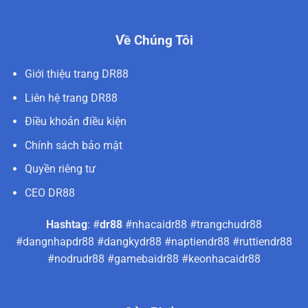
Về Chúng Tôi
Giới thiệu trang DR88
Liên hệ trang DR88
Điều khoản điều kiện
Chính sách bảo mật
Quyền riêng tư
CEO DR88
Hashtag
: #
dr88
#nhacaidr88 #trangchudr88
#dangnhapdr88 #dangkydr88 #naptiendr88 #ruttiendr88
#nodrudr88 #gamebaidr88 #keonhacaidr88