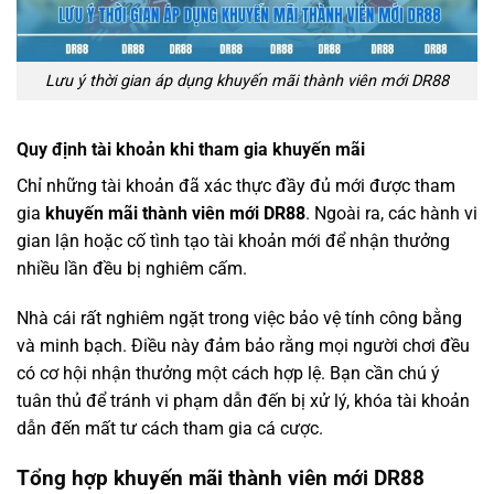
Lưu ý thời gian áp dụng khuyến mãi thành viên mới DR88
Quy định tài khoản khi tham gia khuyến mãi
Chỉ những tài khoản đã xác thực đầy đủ mới được tham
gia
khuyến mãi thành viên mới DR88
. Ngoài ra, các hành vi
gian lận hoặc cố tình tạo tài khoản mới để nhận thưởng
nhiều lần đều bị nghiêm cấm.
Nhà cái rất nghiêm ngặt trong việc bảo vệ tính công bằng
và minh bạch. Điều này đảm bảo rằng mọi người chơi đều
có cơ hội nhận thưởng một cách hợp lệ. Bạn cần chú ý
tuân thủ để tránh vi phạm dẫn đến bị xử lý, khóa tài khoản
dẫn đến mất tư cách tham gia cá cược.
Tổng hợp khuyến mãi thành viên mới DR88