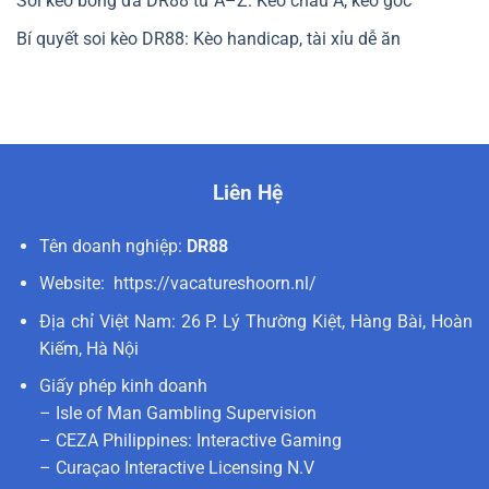
Soi kèo bóng đá DR88 từ A–Z: Kèo châu Á, kèo góc
Bí quyết soi kèo DR88: Kèo handicap, tài xỉu dễ ăn
Liên Hệ
Tên doanh nghiệp:
DR88
Website:
https://vacatureshoorn.nl/
Địa chỉ Việt Nam:
26 P. Lý Thường Kiệt, Hàng Bài, Hoàn
Kiếm, Hà Nội
Giấy phép kinh doanh
– Isle of Man Gambling Supervision
– CEZA Philippines: Interactive Gaming
– Curaçao Interactive Licensing N.V