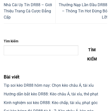
Nhà Cái Uy Tín DR88 – Giới
Thưởng Nạp Lần Đầu DR88
Thiệu Trang Cá Cược Đẳng
– Thông Tin Hot Đừng Bỏ
Cấp
Lỡ!
Tìm kiếm
TÌM
KIẾM
Bài viết
Tip soi kèo DR88 hôm nay: Chọn kèo châu Á, tài xỉu
Hướng dẫn bắt kèo DR88: Kèo châu Á, tài xỉu, thẻ phạt
Kinh nghiệm soi kèo DR88: Kèo chấp, tài xỉu, phạt góc