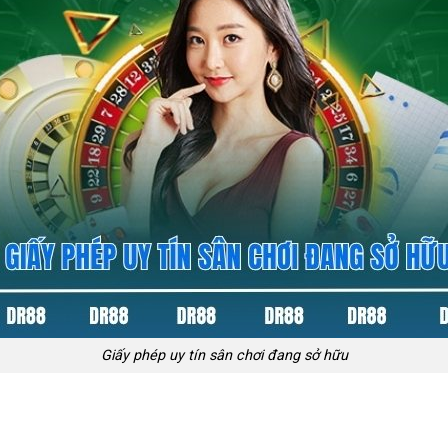
Giấy phép uy tín sân chơi đang sở hữu