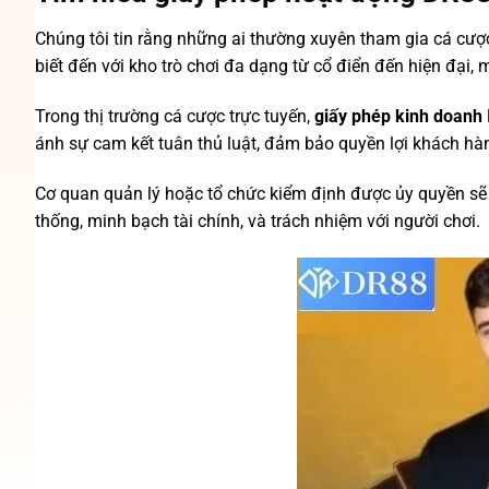
Chúng tôi tin rằng những ai thường xuyên tham gia cá cượ
biết đến với kho trò chơi đa dạng từ cổ điển đến hiện đại
Trong thị trường cá cược trực tuyến,
giấy phép kinh doanh
ánh sự cam kết tuân thủ luật, đảm bảo quyền lợi khách hà
Cơ quan quản lý hoặc tổ chức kiểm định được ủy quyền sẽ
thống, minh bạch tài chính, và trách nhiệm với người chơi.