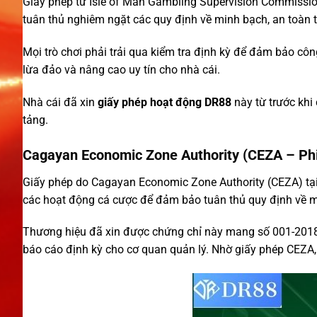
Giấy phép từ Isle of Man Gambling Supervision Commissio
tuân thủ nghiêm ngặt các quy định về minh bạch, an toàn t
Mọi trò chơi phải trải qua kiểm tra định kỳ để đảm bảo cô
lừa đảo và nâng cao uy tín cho nhà cái.
Nhà cái đã xin
giấy phép hoạt động DR88
này từ trước khi 
tảng.
Cagayan Economic Zone Authority (CEZA – Phi
Giấy phép do Cagayan Economic Zone Authority (CEZA) tại
các hoạt động cá cược để đảm bảo tuân thủ quy định về mi
Thương hiệu đã xin được chứng chỉ này mang số 001-2018-0
báo cáo định kỳ cho cơ quan quản lý. Nhờ giấy phép CEZA, 