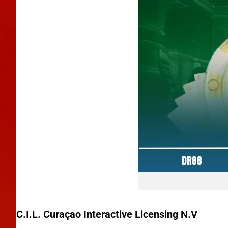
C.I.L. Curaçao Interactive Licensing N.V