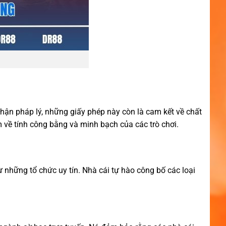
 nhận pháp lý, những giấy phép này còn là cam kết về chất
 về tính công bằng và minh bạch của các trò chơi.
 những tổ chức uy tín. Nhà cái tự hào công bố các loại