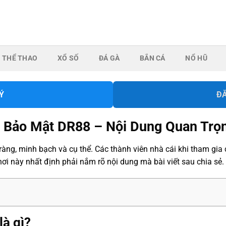
THỂ THAO
XỔ SỐ
ĐÁ GÀ
BẮN CÁ
NỔ HŨ
Ý
Đ
 Bảo Mật DR88 – Nội Dung Quan Tr
ràng, minh bạch và cụ thể. Các thành viên nhà cái khi tham gia
hơi này nhất định phải nắm rõ nội dung mà bài viết sau chia sẻ.
à gì?