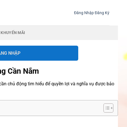
Đăng Nhập
Đăng Ký
KHUYẾN MÃI
ĂNG NHẬP
ọng Cần Nắm
 cần chủ động tìm hiểu để quyền lợi và nghĩa vụ được bảo