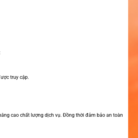
:
ược truy cập.
p nâng cao chất lượng dịch vụ. Đồng thời đảm bảo an toàn