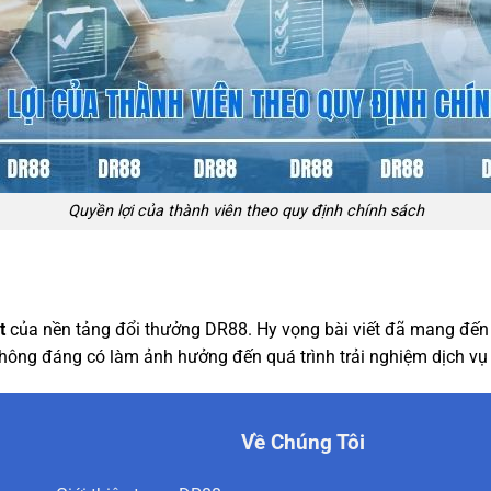
Quyền lợi của thành viên theo quy định chính sách
t
của nền tảng đổi thưởng DR88. Hy vọng bài viết đã mang đến t
hông đáng có làm ảnh hưởng đến quá trình trải nghiệm dịch vụ 
Về Chúng Tôi