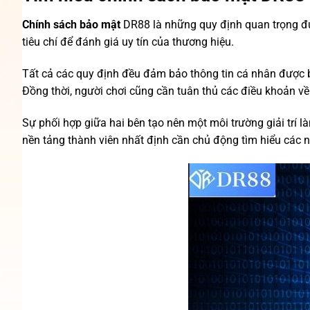
Chính sách bảo mật
DR88 là những quy định quan trọng đư
tiêu chí để đánh giá uy tín của thương hiệu.
Tất cả các quy định đều đảm bảo thông tin cá nhân được bảo
Đồng thời, người chơi cũng cần tuân thủ các điều khoản 
Sự phối hợp giữa hai bên tạo nên một môi trường giải trí l
nền tảng thành viên nhất định cần chủ động tìm hiểu các n