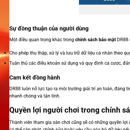
Sự đồng thuận của người dùng
Một điều quan trọng khác trong
chính sách bảo mật
DR88 m
Cho phép thu thập, xử lý và lưu trữ dữ liệu cá nhân theo q
Tuân thủ các điều khoản sử dụng và quy định cá cược, đả
Cam kết đồng hành
DR88 luôn nỗ lực tạo ra môi trường giải trí an toàn, đáng 
nhanh chóng và tận tình.
Quyền lợi người chơi trong chính 
Thành viên tham gia sân chơi cũng sẽ có những quyền lợi 
có thể cập nhật, chỉnh sửa hoặc yêu cầu xóa bỏ dữ liệu n