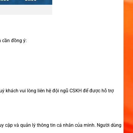
n cần đồng ý:
quý khách vui lòng liên hệ đội ngũ CSKH để được hỗ trợ
uy cập và quản lý thông tin cá nhân của mình. Người dùng