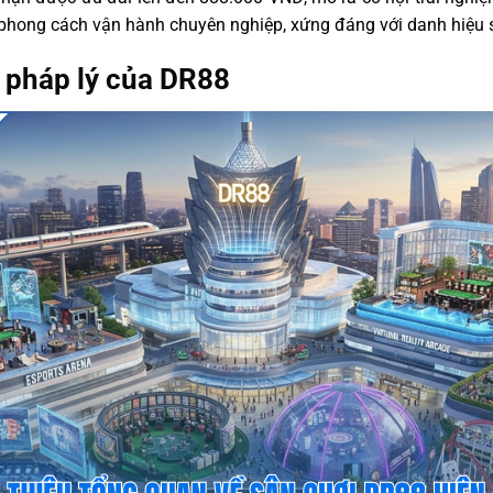
 phong cách vận hành chuyên nghiệp, xứng đáng với danh hiệu 
, pháp lý của DR88