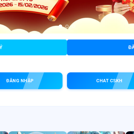
Ý
Đ
ĐĂNG NHẬP
CHAT CSKH