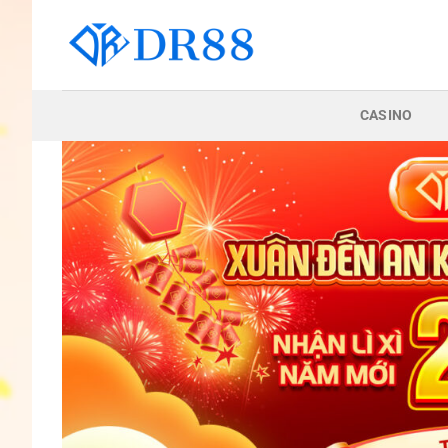
Chuyển
đến
nội
dung
CASINO