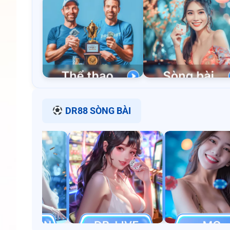
DR88 SÒNG BÀI