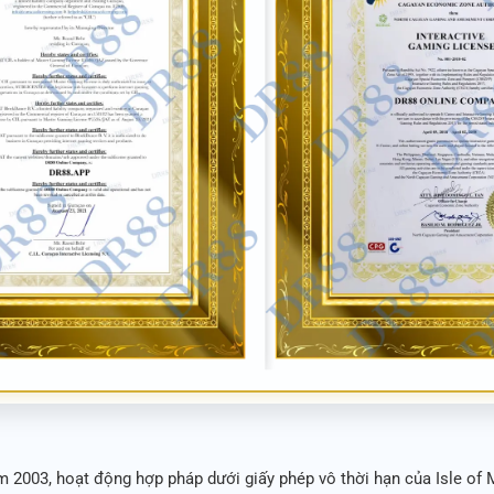
 2003, hoạt động hợp pháp dưới giấy phép vô thời hạn của Isle of M