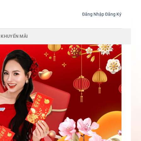
Đăng Nhập
Đăng Ký
KHUYẾN MÃI