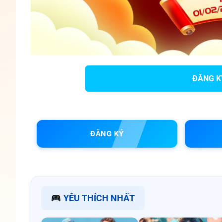
ĐĂNG K
ĐĂNG KÝ
YÊU THÍCH NHẤT