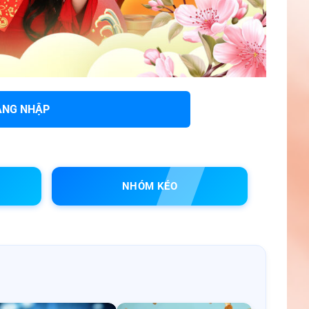
ĂNG NHẬP
NHÓM KÉO